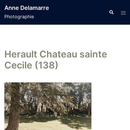
Aller
Anne Delamarre
au
Recherche
Tog
Photographie
contenu
men
Herault Chateau sainte
Cecile (138)