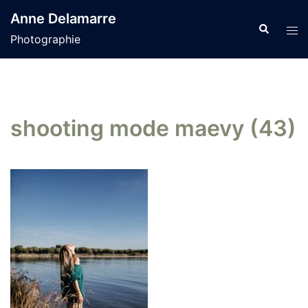
Aller
Anne Delamarre
au
Recherche
Tog
Photographie
contenu
men
shooting mode maevy (43)