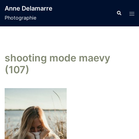
Aller
Anne Delamarre
au
Recherche
Tog
Photographie
contenu
men
shooting mode maevy
(107)