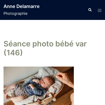
Aller
Anne Delamarre
au
Recherche
Tog
Photographie
contenu
men
Séance photo bébé var
(146)