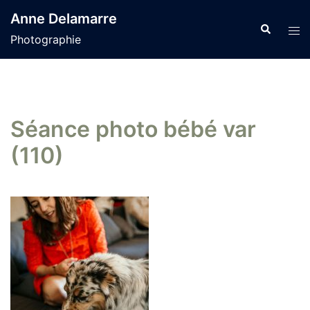
Aller
Anne Delamarre
au
Recherche
Tog
Photographie
contenu
men
Séance photo bébé var
(110)