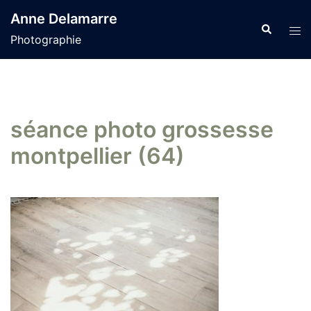
Aller
Anne Delamarre
au
Recherche
Tog
Photographie
contenu
men
séance photo grossesse
montpellier (64)