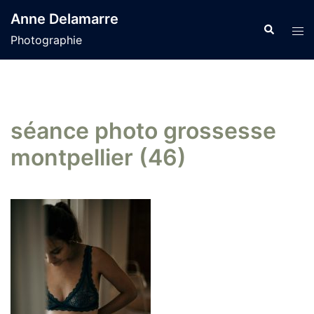
Aller
Anne Delamarre
au
Recherche
Tog
Photographie
contenu
men
séance photo grossesse
montpellier (46)