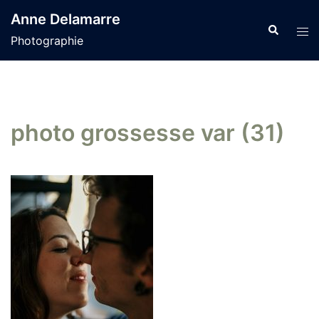
Aller
Anne Delamarre
au
Recherche
Tog
Photographie
contenu
men
photo grossesse var (31)