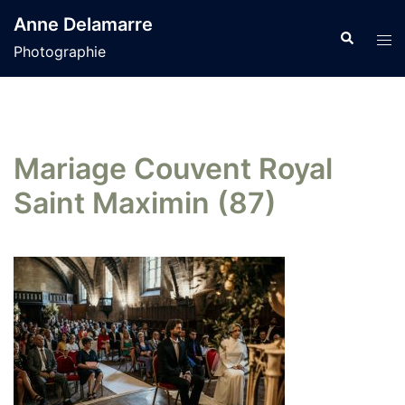
Aller
Anne Delamarre
au
Recherche
Tog
Photographie
contenu
men
Mariage Couvent Royal
Saint Maximin (87)