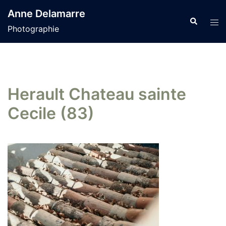
Aller
Anne Delamarre
au
Recherche
Tog
Photographie
contenu
men
Herault Chateau sainte
Cecile (83)