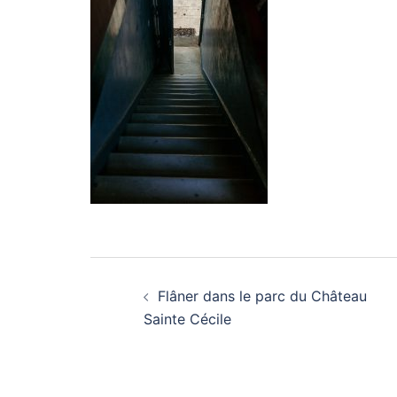
Navigation
Flâner dans le parc du Château
d’article
Sainte Cécile